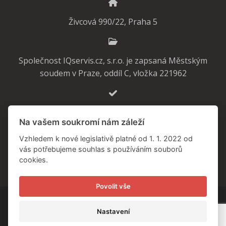
Živcová 990/22, Praha 5
Společnost IQservis.cz, s.r.o. je zapsaná Městským
soudem v Praze, oddíl C, vložka 221962
GDPR READY
Na vašem soukromí nám záleží
Vzhledem k nové legislativě platné od 1. 1. 2022 od
vás potřebujeme souhlas s používáním souborů
Cookies
cookies.
Povolit vše
© 2026 IQservis.cz, s.r.o. | Všechna práva vyhrazena
Nastavení